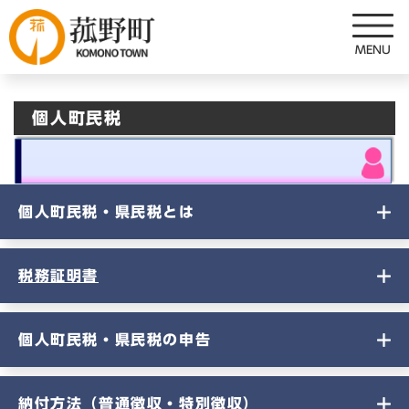
ペ
メニューを飛ばして本文へ
ー
ジ
の
先
個人町民税
頭
で
す
。
個人町民税・県民税とは
税務証明書
個人町民税・県民税の申告
納付方法（普通徴収・特別徴収）