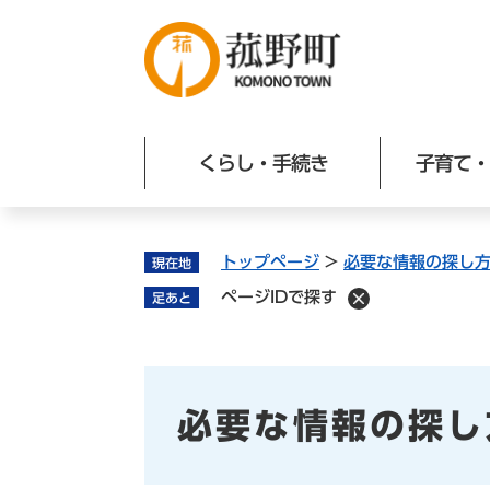
ペ
ー
ジ
の
先
頭
くらし・手続き
子育て・
で
す
。
トップページ
>
必要な情報の探し
現在地
ページIDで探す
足あと
必要な情報の探し