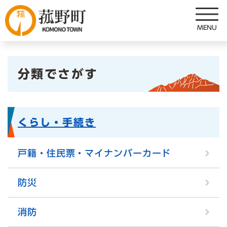
ペ
メニューを飛ばして本文へ
ー
ジ
の
先
本
頭
分類でさがす
で
文
す
。
くらし・手続き
戸籍・住民票・マイナンバーカード
防災
消防