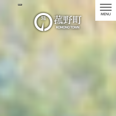
ペ
メニューを飛ばして本文へ
ー
ジ
の
先
頭
で
す
。