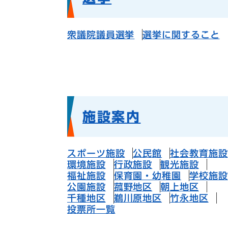
衆議院議員選挙
選挙に関すること
施設案内
スポーツ施設
公民館
社会教育施設
環境施設
行政施設
観光施設
福祉施設
保育園・幼稚園
学校施設
公園施設
菰野地区
朝上地区
千種地区
鵜川原地区
竹永地区
投票所一覧