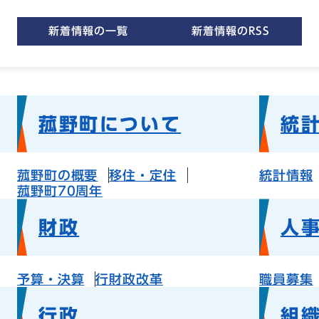
新着情報の一覧
新着情報のRSS
菰野町について
統
菰野町の概要
移住・定住
統計情報
菰野町70周年
財政
人
予算・決算
行財政改革
職員募集
行政
組