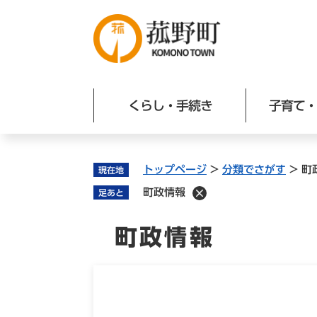
ペ
ー
ジ
の
先
頭
くらし・手続き
子育て・
で
す
。
トップページ
>
分類でさがす
>
町
現在地
町政情報
足あと
町政情報
本
文