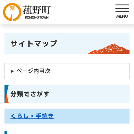
ペ
メニューを飛ばして本文へ
ー
ジ
の
先
本
頭
サイトマップ
で
文
す
。
ページ内目次
分類でさがす
くらし・手続き