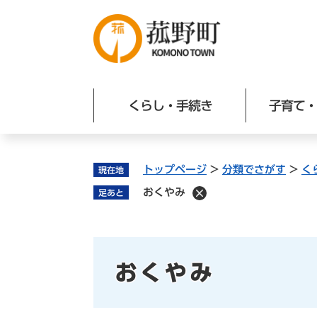
ペ
ー
ジ
の
先
頭
くらし・手続き
子育て・
で
す
。
トップページ
>
分類でさがす
>
く
現在地
おくやみ
足あと
本
おくやみ
文