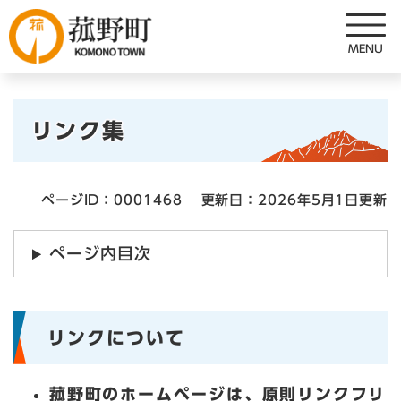
ペ
メニューを飛ばして本文へ
ー
ジ
の
先
本
頭
リンク集
で
文
す
。
ページID：0001468
更新日：2026年5月1日更新
ページ内目次
リンクについて
菰野町のホームページは、原則リンクフリ