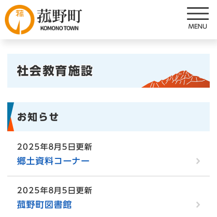
ペ
メニューを飛ばして本文へ
ー
ジ
の
先
本
頭
社会教育施設
で
文
す
。
お知らせ
2025年8月5日更新
郷土資料コーナー
2025年8月5日更新
菰野町図書館