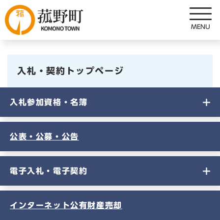
ペ
メニューを飛ばして本文へ
ー
ジ
の
先
頭
入札・契約トップページ
で
す
。
入札参加資格・名簿
公表・公募・公告
電子入札・電子契約
インターネット公有財産売却