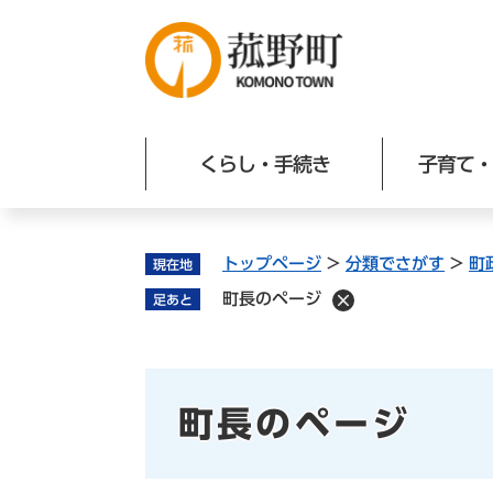
ペ
ー
ジ
の
先
頭
くらし・手続き
子育て・
で
す
。
トップページ
>
分類でさがす
>
町
現在地
町長のページ
足あと
本
町長のページ
文