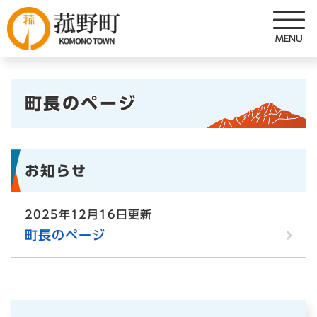
ペ
メニューを飛ばして本文へ
ー
ジ
の
先
本
頭
町長のページ
で
文
す
。
お知らせ
2025年12月16日更新
町長のページ