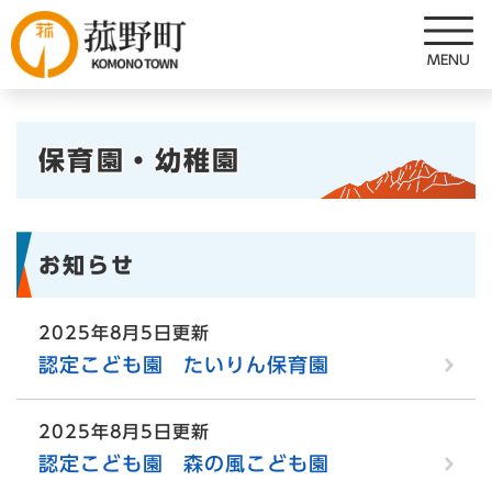
ペ
メニューを飛ばして本文へ
ー
ジ
の
先
本
頭
保育園・幼稚園
で
文
す
。
お知らせ
2025年8月5日更新
認定こども園 たいりん保育園
2025年8月5日更新
認定こども園 森の風こども園