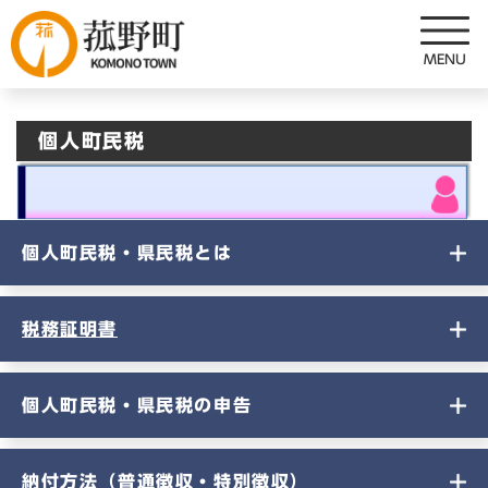
ペ
メニューを飛ばして本文へ
ー
ジ
の
先
個人町民税
頭
で
す
。
個人町民税・県民税とは
税務証明書
個人町民税・県民税の申告
納付方法（普通徴収・特別徴収）