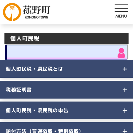
ペ
メニューを飛ばして本文へ
ー
ジ
の
先
個人町民税
頭
で
す
。
個人町民税・県民税とは
税務証明書
個人町民税・県民税の申告
納付方法（普通徴収・特別徴収）