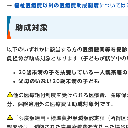
→ ​
福祉医療費以外の医療費助成制度
については
助成対象
以下のいずれかに該当する方の
医療機関等を受診
負担分
が助成対象となります（子どもが就学中の
20歳未満の子を扶養している一人親家庭
父母のいない20歳未満の子ども
他の医療給付制度を受けられる医療費、健康保
分、保険適用外の医療費は
助成対象外
です。
「限度額適用・標準負担額減額認定証（所得区
認を受け、減額された食事療養費を支払った場合