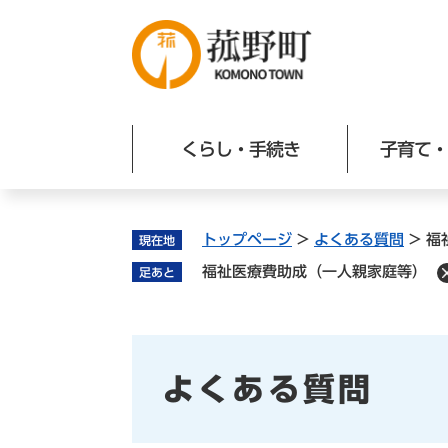
ペ
ー
ジ
の
先
頭
くらし・手続き
子育て・
で
す
。
トップページ
>
よくある質問
>
福
現在地
福祉医療費助成（一人親家庭等）
足あと
よくある質問