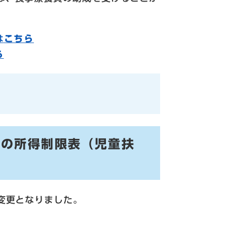
は
こちら
ら
）の所得制限表（児童扶
変更となりました。