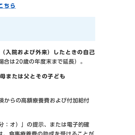
こちら
（入院および外来）したときの自己
場合は20歳の年度末まで延長）。
の母または父とその子ども
険からの高額療養費および付加給付
分：オ）」の提示、または電子的確
は、食事療養費の助成を受けることが