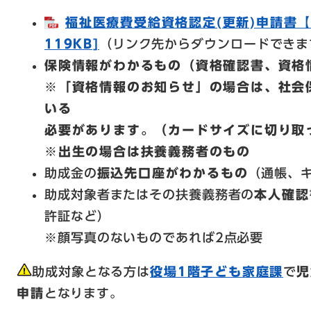
福祉医療費受給資格認定(更新)申請書【
119KB]
（リンク先からダウンロードできま
保険情報がわかるもの（資格確認書、資格
※「資格情報のお知らせ」の場合は、社会
いる
必要があります。（カードサイズに切り取
※出生の場合は扶養義務者のもの
助成金の
振込先口座がわかるもの
（通帳、
助成対象者またはその扶養義務者の
本人確認
許証など）
※顔写真のないものであれば2点必要
助成対象となる方は
役場1階子ども家庭課
で
児
申請
となります。