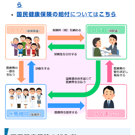
ら​
国民健康保険の給付
については
こちら​