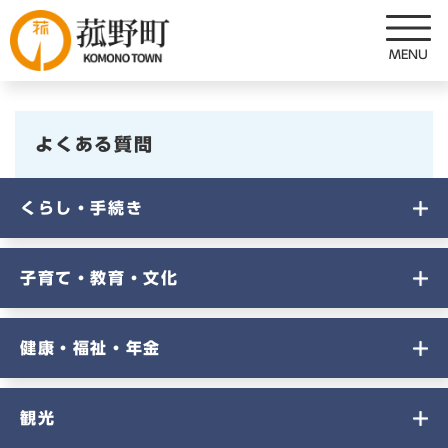
ペ
メニューを飛ばして本文へ
ー
ジ
の
先
頭
よくある質問
で
す
。
くらし・手続き
子育て・教育・文化
健康・福祉・年金
観光