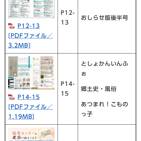
P12-
おしらせ版後半号
13
P12-13
[PDFファイル／
3.2MB]
としょかんいんふ
ぉ
P14-
郷土史・風俗
15
P14-15
あつまれ！こもの
[PDFファイル／
っ子
1.19MB]