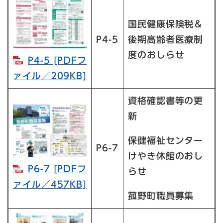
国民健康保険税＆
P4-5
後期高齢者医療制
度のおしらせ
P4-5 [PDFフ
ァイル／209KB]
資格確認書等の更
新
保健福祉センター
P6-7
けやき休館のおし
P6-7 [PDFフ
らせ
ァイル／457KB]
菰野町職員募集