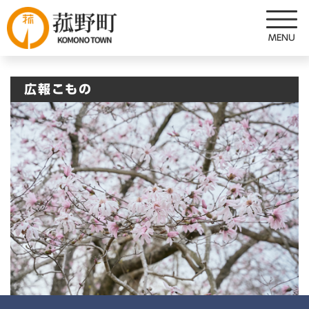
ペ
メニューを飛ばして本文へ
ー
ジ
の
先
広報こもの
頭
で
す
。