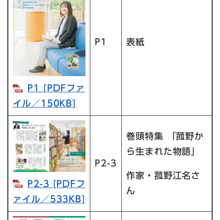
P1
表紙
P1 [PDFファ
イル／150KB]
巻頭特集 「菰野か
ら生まれた物語」
P2-3
作家・菰野江名さ
P2-3 [PDFフ
ん
ァイル／533KB]