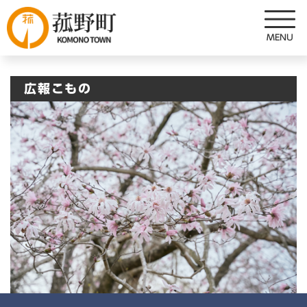
ペ
メニューを飛ばして本文へ
ー
ジ
の
先
広報こもの
頭
で
す
。