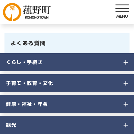
ペ
メニューを飛ばして本文へ
ー
ジ
の
先
頭
よくある質問
で
す
。
くらし・手続き
子育て・教育・文化
健康・福祉・年金
観光