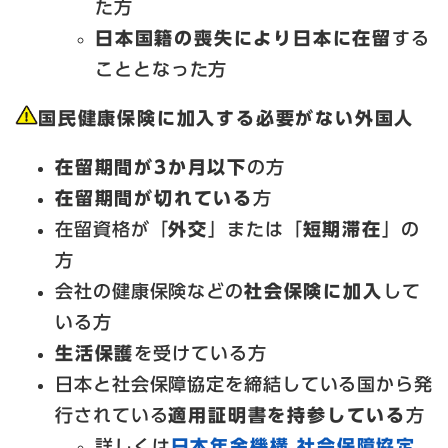
た方
日本国籍の喪失により日本に在留
する
こととなった方
国民健康保険に加入する必要がない外国人
在留期間が3か月以下
の方
在留期間が切れている
方
在留資格が「
外交
」または「
短期滞在
」の
方
会社の健康保険などの
社会保険に加入
して
いる方
生活保護
を受けている方
日本と社会保障協定を締結している国から発
行されている
適用証明書を持参している
方
詳しくは
日本年金機構 社会保障協定