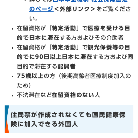
のページ
＜外部リンク＞
をご覧くださ
い。
在留資格が「
特定活動
」で
医療を受ける目
的で日本に滞在
する方およびその介助者
在留資格が「
特定活動
」で
観光保養等の目
的でに90日以上日本に滞在
する方および同
目的で滞在する
配偶者
75歳以上
の方（後期高齢者医療制度加入の
ため）
不法滞在など
在留資格のない
人
住民票が作成されなくても国民健康保
険に加入できる外国人