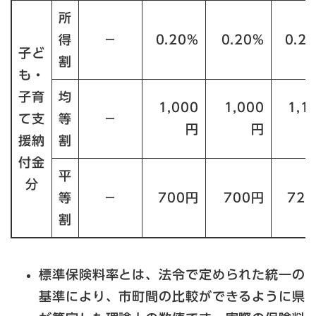
所
得
－
0.20%
0.20%
0.2
子ど
割
も・
子育
均
1,000
1,000
1,1
て支
等
－
円
円
援納
割
付金
平
分
等
－
700円
700円
72
割
標準保険料率とは、法令で定められた統一の
基準により、市町間の比較ができるように県