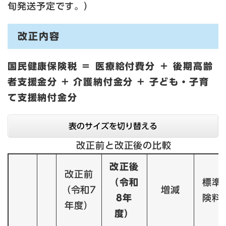
旬発送予定です。）
改正内容
国民健康保険税 ＝ 医療給付費分 ＋ 後期高齢
者支援金分 + 介護納付金分 + 子ども・子育
て支援納付金​分
表のサイズを切り替える
改正前と改正後の比較
改正後
改正前
（令和
標準
（令和7
増減
8年
険料
年度）
度）