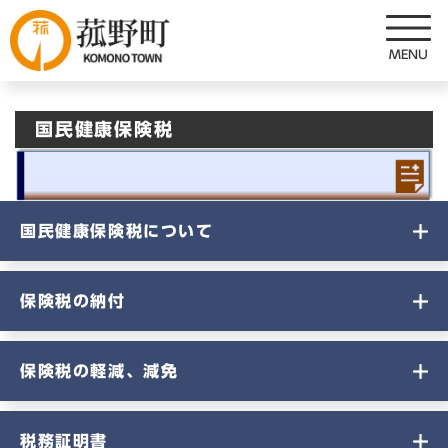
ペ
メニューを飛ばして本文へ
ー
ジ
の
先
国民健康保険税
頭
で
す
。
国民健康保険税について
保険税の納付
保険税の軽減、減免
税務証明書