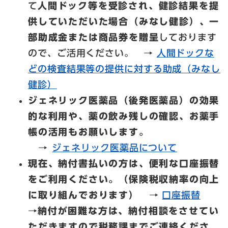
て
人間ドック等を受診され、健診結果を提
供していただいた場合（みなし健診）、一
部助成金または商品券を贈呈
しております
ので、ご活用ください。 →
人間ドックな
どの検査結果等の提供に対する助成（みなし
健診）
ジェネリック医薬品（後発医薬品）の効果
的な利用や、薬の飲み残しの確認、お薬手
帳の活用もお願いします。
→
ジェネリック医薬品について
現在、納付書払いの方は、便利な口座振替
をご利用ください。（
保険税収納率の向上
に取り組んでおります）
→
口座振替
→​
納付が困難な方は、納付相談をさせてい
ただきますので税務課までご連絡くださ