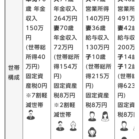
歳 年金
年金収入
営業所得
営業所
収入
264万円
140万円
491万
150万
妻
70歳
妻
36歳
妻
42歳
円
年金収入
給与収入
給与収
(世帯総
72万円
130万円
200万
所得40
(世帯総所
子
10歳
子
14歳
万円)
得154万
(世帯総所
子
12歳
世帯
固定資
円)
得215万
(世帯総
構成
産税0円
固定資産
円)
得623
※7割軽
税8万円
固定資産
円)
減世帯
※2割軽
税8万円
固定資
減世帯
税8万