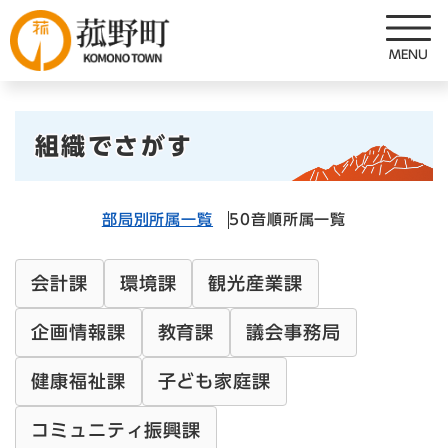
ペ
メニューを飛ばして本文へ
ー
ジ
の
先
本
頭
組織でさがす
で
文
す
。
部局別所属一覧
50音順所属一覧
会計課
環境課
観光産業課
企画情報課
教育課
議会事務局
健康福祉課
子ども家庭課
コミュニティ振興課