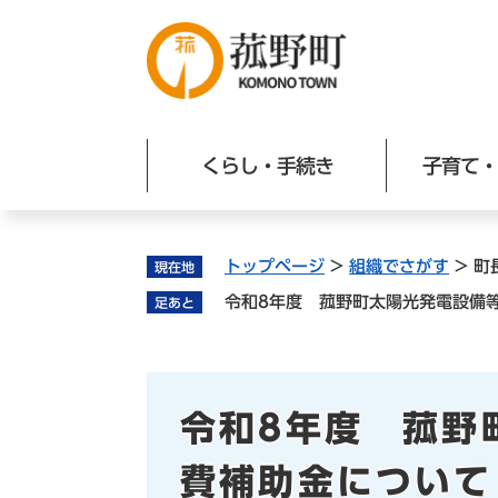
ペ
ー
ジ
の
先
頭
くらし・手続き
子育て・
で
す
。
トップページ
>
組織でさがす
>
町
現在地
令和8年度 菰野町太陽光発電設備
足あと
本
令和8年度 菰野
文
費補助金について