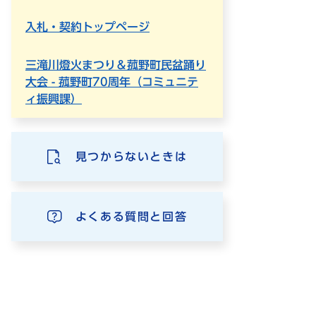
入札・契約トップページ
三滝川燈火まつり＆菰野町民盆踊り
大会 - 菰野町70周年（コミュニテ
ィ振興課）
見つからないときは
よくある質問と回答