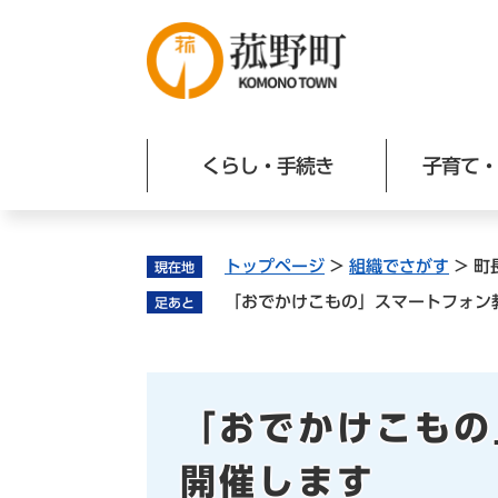
ペ
ー
ジ
の
先
頭
くらし・手続き
子育て・
で
す
。
トップページ
>
組織でさがす
>
町
現在地
「おでかけこもの」スマートフォン
足あと
本
「おでかけこもの
文
開催します