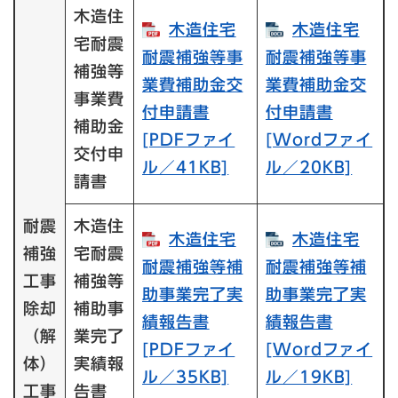
木造住
木造住宅
木造住宅
宅耐震
耐震補強等事
耐震補強等事
補強等
業費補助金交
業費補助金交
事業費
付申請書​
付申請書​
補助金
[PDFファイ
[Wordファイ
交付申
ル／41KB]
ル／20KB]
請書
耐震
木造住
木造住宅
木造住宅
補強
宅耐震
耐震補強等補
耐震補強等補
工事
補強等
助事業完了実
助事業完了実
除却
補助事
績報告書​
績報告書​
（解
業完了
[PDFファイ
[Wordファイ
体）
実績報
ル／35KB]
ル／19KB]
工事
告書