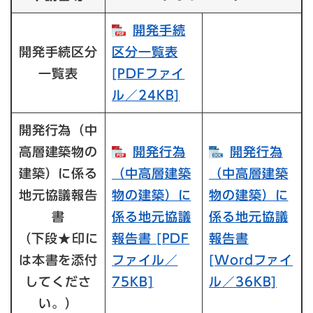
開発手続
開発手続区分
区分一覧表​
一覧表
[PDFファイ
ル／24KB]
開発行為（中
高層建築物の
開発行為
開発行為
建築）に係る
（中高層建築
（中高層建築
地元協議報告
物の建築）に
物の建築）に
書
係る地元協議
係る地元協議
（下段
★
印に
報告書​ [PDF
報告書​
は本書を添付
ファイル／
[Wordファイ
してくださ
75KB]
ル／36KB]
い。）