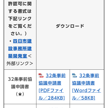
許認可に関
する書式は
下記リンク
をご覧くだ
ダウンロード
さい。）
・
四日市建
設事務所建
築開発室
＜
外部リンク＞
32条事前
32条事前
32条事前協
協議申請書​
協議申請書​
議申請書
[PDFファイ
[Wordファイ
（
★
）
ル／284KB]
ル／58KB]