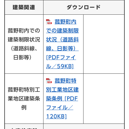
建築関連
ダウンロード
菰野町内
菰野町内での
での建築制限
建築制限状況
状況（道路斜
（道路斜線、
線、日影等）​
日影等）
[PDFファイ
ル／59KB]
菰野町特
菰野町特別工
別工業地区建
業地区建築条
築条例​ [PDF
例
ファイル／
120KB]