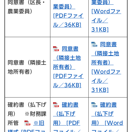
同意書（区長・
業委員）​
業委員）​
農業委員）
[Wordファ
[PDFファイ
イル／
ル／36KB]
31KB]
同意書
同意書
（隣接土地
（隣接土地
同意書（隣接土
所有者）​
所有者）​
地所有者）
[Wordファ
[PDFファイ
イル／
ル／36KB]
31KB]
確約書（払下げ
確約書
確約書
用） ※財務課
（払下げ
（払下げ
所管
※旧
用） [PDF
用） [Word
様式 [PDFファ
ファイル／
ファイル／