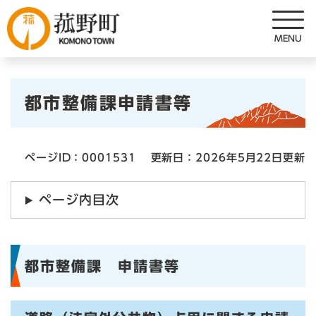
ペ
メニューを飛ばして本文へ
ー
ジ
の
先
本
頭
都市整備課申請書等
で
文
す
。
ページID：0001531
更新日：2026年5月22日更新
ページ内目次
都市整備課 申請書等