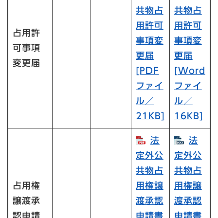
共物占
共物占
用許可
用許可
占用許
事項変
事項変
可事項
更届
更届
変更届
[PDF
[Word
ファイ
ファイ
ル／
ル／
21KB]
16KB]
法
法
定外公
定外公
共物占
共物占
占用権
用権譲
用権譲
譲渡承
渡承認
渡承認
認申請
申請書
申請書