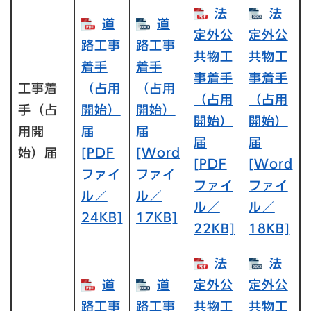
法
法
道
道
定外公
定外公
路工事
路工事
共物工
共物工
着手
着手
事着手
事着手
工事着
（占用
（占用
（占用
（占用
手（占
開始）
開始）
開始）
開始）
用開
届
届
届
届
始）届
[PDF
[Word
[PDF
[Word
ファイ
ファイ
ファイ
ファイ
ル／
ル／
ル／
ル／
24KB]
17KB]
22KB]
18KB]
法
法
道
道
定外公
定外公
路工事
路工事
共物工
共物工