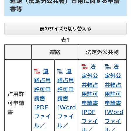
道路（法定外公共物）占用に関する申請
書等
表のサイズを切り替える
表1
道路
法定外公共物
法
法
道
道
定外公
定外公
路占用
路占用
共物占
共物占
許可申
許可申
占用許
用許可
用許可
請書
請書
可申請
申請書
申請書
[PDF
[Word
書
[PDF
[Word
ファイ
ファイ
ファイ
ファイ
ル／
ル／
ル／
ル／