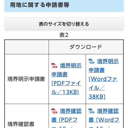
用地に関する申請書等
表のサイズを切り替える
表2
ダウンロード
境界明示
境界明示
申請書​
申請書​
境界明示申請書
[Wordファ
[PDFファイ
イル／
ル／13KB]
38KB]
境界確認
境界確認
書​ [PDFフ
書​ [Wordフ
境界確認書