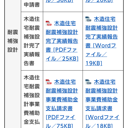
申請書
木造住
木造住宅
木造住宅
宅耐震
耐震補強設計
耐震
耐震補強設計
補強設
完了実績報告
補強
完了実績報告
計完了
書​ [Wordフ
設計
書​ [PDFファ
実績報
ァイル／
イル／25KB]
告書
19KB]
木造住
木造住宅
木造住宅
宅耐震
耐震補強設計
耐震補強設計
補強設
事業費補助金
事業費補助金
計事業
支払請求書​
支払請求書​
費補助
[PDFファイ
[Wordファイ
金支払
ル／75KB]
ル／18KB]