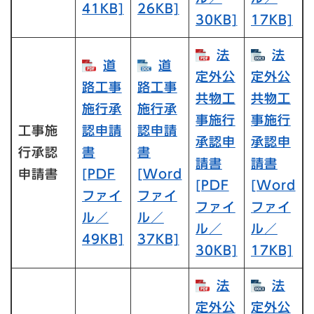
41KB]
26KB]
30KB]
17KB]
法
法
道
道
定外公
定外公
路工事
路工事
共物工
共物工
施行承
施行承
事施行
事施行
工事施
認申請
認申請
承認申
承認申
行承認
書
書
請書
請書
申請書
[PDF
[Word
[PDF
[Word
ファイ
ファイ
ファイ
ファイ
ル／
ル／
ル／
ル／
49KB]
37KB]
30KB]
17KB]
法
法
定外公
定外公