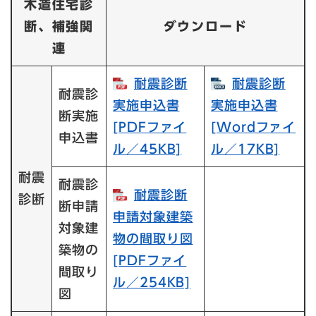
木造住宅診
断、補強関
ダウンロード
連
耐震診断
耐震診断
耐震診
実施申込書​
実施申込書​
断実施
[PDFファイ
[Wordファイ
申込書
ル／45KB]
ル／17KB]
耐震
耐震診
耐震診断
診断
断申請
申請対象建築
対象建
物の間取り図​
築物の
[PDFファイ
間取り
ル／254KB]
図