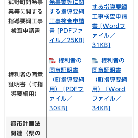
菰野町開発事
発事業等に関
する指導要綱
業等に関する
する指導要綱
工事検査申請
指導要綱工事
工事検査申請
書​ [Wordフ
検査申請書
書​ [PDFファ
ァイル／
イル／25KB]
31KB]
権利者の
権利者の
同意証明書
同意証明書
権利者の同意
（町指導要綱
（町指導要綱
証明書（町指
用）​ [PDFフ
用）​ [Word
導要綱用）
ァイル／
ファイル／
30KB]
34KB]
都市計画法
関連
（県の