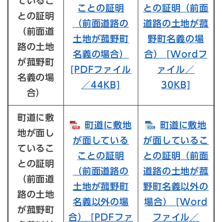
ているこ
ことの証明
との証明（前面
との証明
（前面道路の
道路の土地が菰
（前面道
土地が菰野町
野町名義の場
路の土地
名義の場合）​
合）​ [Wordフ
が菰野町
[PDFファイル
ァイル／
名義の場
／44KB]
30KB]
合）
町道に敷
町道に敷地
町道に敷地
地が面し
が面している
が面しているこ
ているこ
ことの証明
との証明（前面
との証明
（前面道路の
道路の土地が菰
（前面道
土地が菰野町
野町名義以外の
路の土地
名義以外の場
場合）​ [Word
が菰野町
合）​ [PDFファ
ファイル／