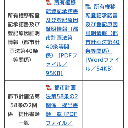
所有権移
所有権移
転登記承諾書
所有権移転登
転登記承諾書
及び登記原因
記承諾書及び
及び登記原因
証明情報（都
登記原因証明
証明情報（都
市計画法第
情報（都市計
市計画法第40
40条等関
画法第40条
条等関係）​
係）​ [PDFフ
等関係）
[Wordファイ
ァイル／
ル／54KB]
95KB]
都市計画
都市計画法第
法第58条の2
58条の2関
関係 提出書
係 提出書類
類一覧​ [PDF
一覧
ファイル／