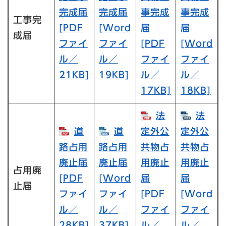
完成届
完成届
事完成
事完成
工事完
[PDF
[Word
届
届
成届
ファイ
ファイ
[PDF
[Word
ル／
ル／
ファイ
ファイ
21KB]
19KB]
ル／
ル／
17KB]
18KB]
法
法
道
道
定外公
定外公
路占用
路占用
共物占
共物占
廃止届
廃止届
用廃止
用廃止
占用廃
[PDF
[Word
届
届
止届
ファイ
ファイ
[PDF
[Word
ル／
ル／
ファイ
ファイ
28KB]
37KB]
ル／
ル／