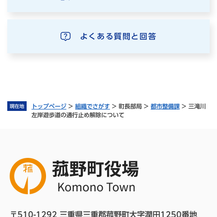
よくある質問と回答
トップページ
>
組織でさがす
>
町長部局
>
都市整備課
>
三滝川
現在地
左岸遊歩道の通行止め解除について
〒510-1292 三重県三重郡菰野町大字潤田1250番地