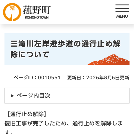
ペ
メニューを飛ばして本文へ
ー
ジ
の
先
本
頭
三滝川左岸遊歩道の通行止め解
で
文
除について
す
。
ページID：0010551
更新日：2026年8月6日更新
ページ内目次
【通行止め解除】
復旧工事が完了したため、通行止めを解除しま
す。