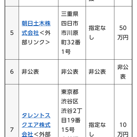
三重県
朝日土木株
四日市
指定な
50
5
式会社
＜外
市川原
し
万円
部リンク＞
町32番
1号
非公
6
非公表
非公表
非公表
表
東京都
渋谷区
渋谷2丁
タレントス
目19番
クエア株式
指定な
10
7
15号
会社
＜外部
し
万円