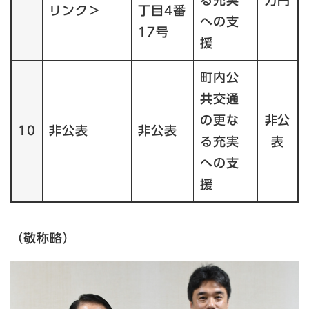
リンク＞
丁目4番
への支
17号
援
町内公
共交通
の更な
非公
10
非公表
非公表
る充実
表
への支
援
（敬称略）