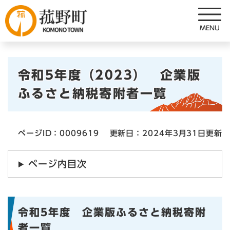
ペ
メニューを飛ばして本文へ
ー
ジ
の
先
本
頭
令和5年度（2023） 企業版
で
文
ふるさと納税寄附者一覧
す
。
ページID：0009619
更新日：2024年3月31日更新
ページ内目次
令和5年度 企業版ふるさと納税寄附
者一覧