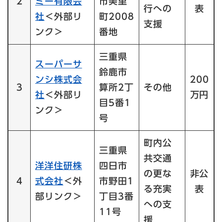
2
ミー有限会
市美里
行への
表
社
＜外部リ
町2008
支援
ンク＞
番地
三重県
スーパーサ
鈴鹿市
ンシ株式会
200
3
算所2丁
その他
社
＜外部リ
万円
目5番1
ンク＞
号
町内公
三重県
共交通
洋洋住研株
四日市
の更な
非公
4
式会社
＜外
市野田1
る充実
表
部リンク＞
丁目3番
への支
11号
援