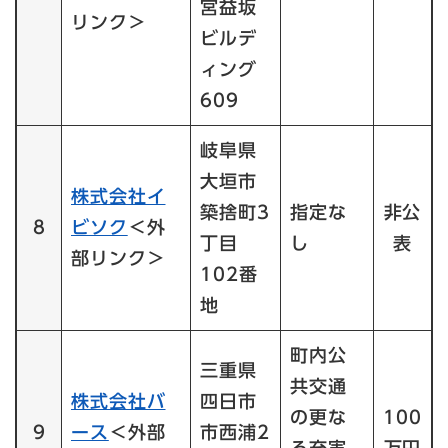
宮益坂
リンク＞
ビルデ
ィング
609
岐阜県
大垣市
株式会社イ
築捨町3
指定な
非公
8
ビソク
＜外
丁目
し
表
部リンク＞
102番
地
町内公
三重県
共交通
株式会社バ
四日市
の更な
100
9
ース
＜外部
市西浦2
る充実
万円