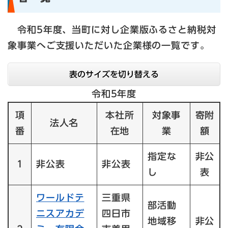
令和5年度、当町に対し企業版ふるさと納税対
象事業へご支援いただいた企業様の一覧です。
表のサイズを切り替える
令和5年度
項
本社所
対象事
寄附
法人名
番
在地
業
額
指定な
非公
1
非公表
非公表
し
表
ワールドテ
三重県
部活動
ニスアカデ
四日市
地域移
非公