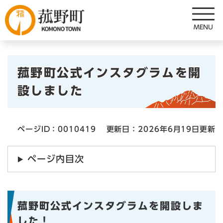
ペ
メニューを飛ばして本文へ
ー
ジ
の
先
本
頭
菰野町公式インスタグラムを開
で
文
設しました
す
。
ページID：0010419
更新日：2026年6月19日更新
ページ内目次
菰野町公式インスタグラムを開設しま
した！