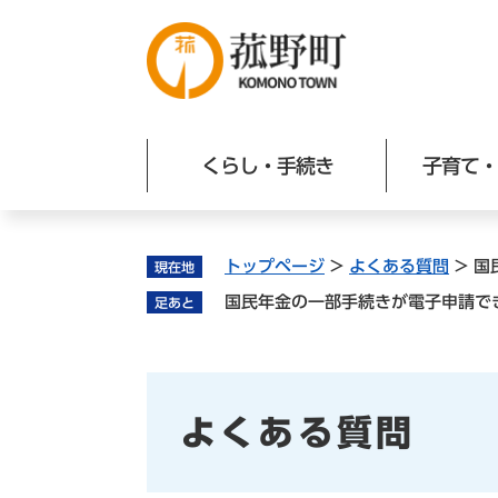
ペ
ー
ジ
の
先
頭
くらし・手続き
子育て・
で
す
。
トップページ
>
よくある質問
>
国
現在地
国民年金の一部手続きが電子申請で
足あと
よくある質問