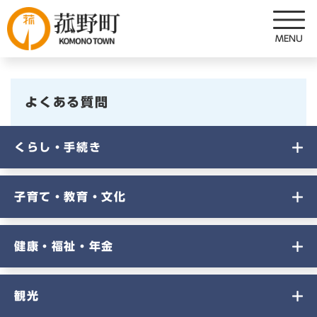
ペ
メニューを飛ばして本文へ
ー
ジ
の
先
頭
よくある質問
で
す
。
くらし・手続き
子育て・教育・文化
健康・福祉・年金
観光