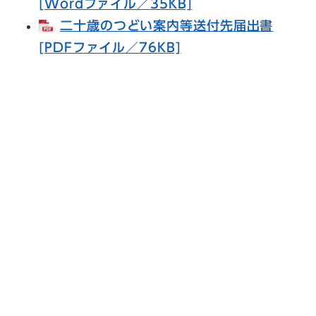
[Wordファイル／35KB]
二十歳のつどい案内等送付先届出書
[PDFファイル／76KB]