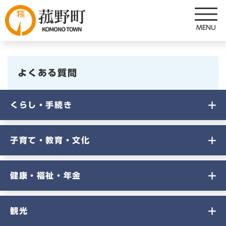
ペ
メニューを飛ばして本文へ
ー
ジ
の
先
頭
よくある質問
で
す
。
くらし・手続き
子育て・教育・文化
健康・福祉・年金
観光