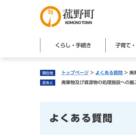
ペ
ー
ジ
の
先
頭
くらし・手続き
子育て・
で
す
。
トップページ
>
よくある質問
>
廃
現在地
廃棄物及び資源物の処理施設への搬
足あと
よくある質問