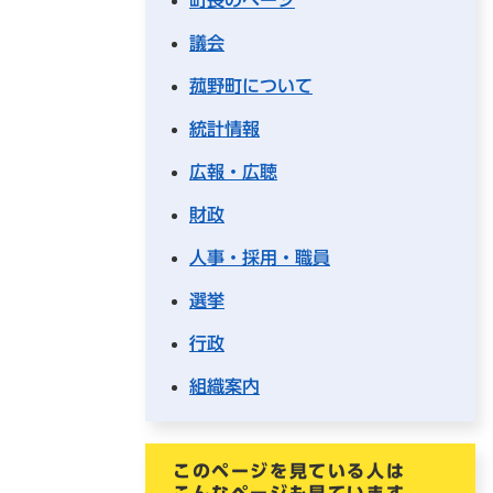
議会
菰野町について
統計情報
広報・広聴
財政
人事・採用・職員
選挙
行政
組織案内
このページを見ている人は
こんなページも見ています