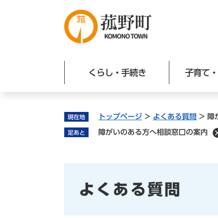
ペ
ー
ジ
の
先
頭
くらし・手続き
子育て・
で
す
。
トップページ
>
よくある質問
>
障
現在地
障がいのある方へ相談窓口の案内
足あと
よくある質問