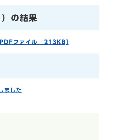
ト）の結果
DFファイル／213KB]
しました