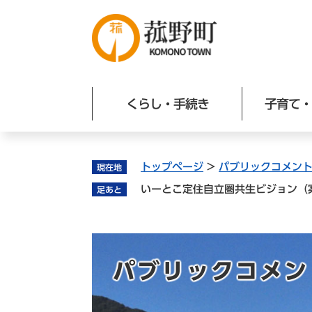
ペ
ー
ジ
の
先
頭
くらし・手続き
子育て・
で
す
。
トップページ
>
パブリックコメン
現在地
いーとこ定住自立圏共生ビジョン（
足あと
パブリックコメン