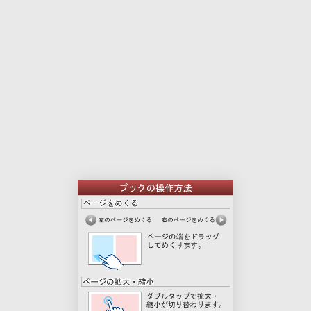
本
印
文
刷
用
ペ
ー
ジ