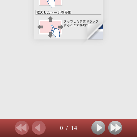
0
/
14